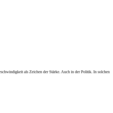
1
A
chwindigkeit als Zeichen der Stärke. Auch in der Politik. In solchen
„
b