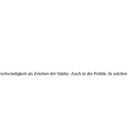
1
A
chwindigkeit als Zeichen der Stärke. Auch in der Politik. In solchen
„
b