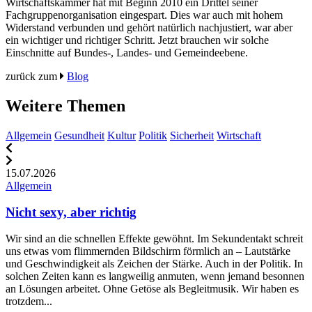
Wirtschaftskammer hat mit Beginn 2010 ein Drittel seiner
Fachgruppenorganisation eingespart. Dies war auch mit hohem
Widerstand verbunden und gehört natürlich nachjustiert, war aber
ein wichtiger und richtiger Schritt. Jetzt brauchen wir solche
Einschnitte auf Bundes-, Landes- und Gemeindeebene.
zurück zum
Blog
Weitere Themen
Allgemein
Gesundheit
Kultur
Politik
Sicherheit
Wirtschaft
15.07.2026
1
Allgemein
A
Nicht sexy, aber richtig
Wir sind an die schnellen Effekte gewöhnt. Im Sekundentakt schreit
„
uns etwas vom flimmernden Bildschirm förmlich an – Lautstärke
d
und Geschwindigkeit als Zeichen der Stärke. Auch in der Politik. In
w
solchen Zeiten kann es langweilig anmuten, wenn jemand besonnen
K
an Lösungen arbeitet. Ohne Getöse als Begleitmusik. Wir haben es
w
trotzdem...