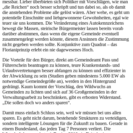
messbar. Lieber überbieten sich Politiker mit Vorschlägen, wie man
„die Reichen“ noch besser schröpft und tun dabei so, als ob damit
die anstehenden Probleme alle gelöst wären. Aber wehe, es geht um
potentielle Einschnitte und liebgewonnene Gewohnheiten, egal wie
teuer sie uns kommen. Die Veränderung eines Autokennzeichens
bewegt die Massen, steirische Bürgermeister lassen bereits vorab
darüber abstimmen, dass wenn die eigene Gemeinde eventuell
zusammengelegt werden könnte, diesem Ansinnen die Zustimmung
nicht gegeben werden sollte. Konjunktive zum Quadrat – das
Florianiprinzip erlebt ein nie dagewesenes Hoch.
Die Vorteile für den Bürger, direkt am Gemeindeamt Pass und
Führerschein beantragen zu können, teure Krankenstands- und
Urlaubsvertretungen besser abfangen zu können und effizienter in
der Abwicklung zu sein (Studien geben mindestens 5.000 EW als
notwendige Gemeindegröße an), werden in den Hintergrund
gedrängt. Kaum kommt der Vorschlag, den Wildwuchs an
Gemeinden zu lichten und sich auf 36 Großgemeinden in der
Verwaltungsarbeit zu beschränken, gibt es erbosten Widerstand.
„Die sollen doch wo anders sparen“.
Damit muss einfach Schluss sein, weil wir müssen bei uns allen
sparen. Es geht nicht darum, bestehende Strukturen zu verteidigen,
sondern intelligente Lösungen für die Zukunft zu bauen. Gerade in
einem Bundesland, das jeden Tag 7 Personen verliert. Die