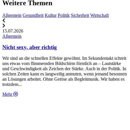
Weitere Themen
Allgemein
Gesundheit
Kultur
Politik
Sicherheit
Wirtschaft
15.07.2026
1
Allgemein
A
Nicht sexy, aber richtig
Wir sind an die schnellen Effekte gewöhnt. Im Sekundentakt schreit
„
uns etwas vom flimmernden Bildschirm förmlich an – Lautstärke
d
und Geschwindigkeit als Zeichen der Stärke. Auch in der Politik. In
w
solchen Zeiten kann es langweilig anmuten, wenn jemand besonnen
K
an Lösungen arbeitet. Ohne Getöse als Begleitmusik. Wir haben es
w
trotzdem...
Mehr