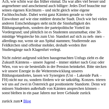
Ach, wie schön war das früher einmal. Da war alles viel besser und
angenehmer und anscheinend auch billiger: Jedes Dorf brauchte nur
seinen eigenen Kirchturm – und nicht gleich seine eigene
Fachhochschule. Dabei weist ganz Kärnten gerade so viele
Einwohner auf wie eine mittlere deutsche Stadt. Doch wie bei vielen
anderen Entscheidungen steht nicht die Sinnhaftigkeit des
Bildungsangebots, sondern der parteipolitische Vorteil im
Vordergrund; und plötzlich ist es Studenten unzumutbar, eine 30-
minütige Wegstrecke bis zum Uni- Standort auf sich zu neh- men –
allerdings nur, wenn sie aus Spittal stammen; Studierende aus
Feldkirchen sind offenbar mobiler, deshalb werden ihre
Studiengänge nach Klagenfurt verlegt.
Nicht zuletzt aufgrund solchen hausgemachten Unfugs zieht es die
Zukunft Kärntens – unsere Jugend – immer stärker nach Graz oder
Wien, von wo sie bestenfalls in der Pension heimkehrt. Bitte stecken
wir unsere Energie in die Weiterentwicklung unseres
Bildungsstandortes, lassen wir Synergien (Uni – Lakeside Park –
FH) nicht nur zu, sondern fördern wir sie tatkräftig. Konzen- trieren
wir uns auf zwei in Österreich gut positionierte Standorte. Denn wir
müssen Studenten außerhalb von Kärnten ansprechen können –
sonst bleiben in ein paar Jahren nur leere Gebäude zurück
zurück zum
Blog