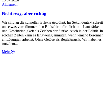
15.07.2026
1
Allgemein
A
Nicht sexy, aber richtig
Wir sind an die schnellen Effekte gewöhnt. Im Sekundentakt schreit
„
uns etwas vom flimmernden Bildschirm förmlich an – Lautstärke
d
und Geschwindigkeit als Zeichen der Stärke. Auch in der Politik. In
w
solchen Zeiten kann es langweilig anmuten, wenn jemand besonnen
K
an Lösungen arbeitet. Ohne Getöse als Begleitmusik. Wir haben es
w
trotzdem...
Mehr