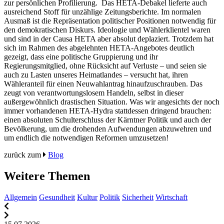
zur persönlichen Profilierung. Das HETA-Debakel lieferte auch
ausreichend Stoff für unzählige Zeitungsberichte. Im normalen
Ausmaß ist die Repräsentation politischer Positionen notwendig für
den demokratischen Diskurs. Ideologie und Wählerklientel waren
und sind in der Causa HETA aber absolut deplaziert. Trotzdem hat
sich im Rahmen des abgelehnten HETA-Angebotes deutlich
gezeigt, dass eine politische Gruppierung und ihr
Regierungsmitglied, ohne Rücksicht auf Verluste – und seien sie
auch zu Lasten unseres Heimatlandes – versucht hat, ihren
Wähleranteil für einen Neuwahlantrag hinaufzuschrauben. Das
zeugt von verantwortungslosem Handeln, selbst in dieser
außergewöhnlich drastischen Situation. Was wir angesichts der noch
immer vorhandenen HETA-Hydra stattdessen dringend brauchen:
einen absoluten Schulterschluss der Kärntner Politik und auch der
Bevölkerung, um die drohenden Aufwendungen abzuwehren und
um endlich die notwendigen Reformen umzusetzen!
zurück zum
Blog
Weitere Themen
Allgemein
Gesundheit
Kultur
Politik
Sicherheit
Wirtschaft