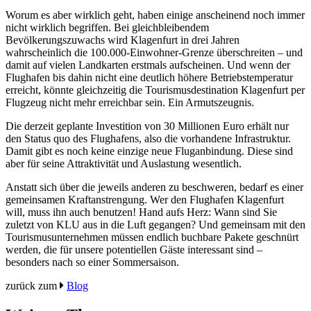
Worum es aber wirklich geht, haben einige anscheinend noch immer
nicht wirklich begriffen. Bei gleichbleibendem
Bevölkerungszuwachs wird Klagenfurt in drei Jahren
wahrscheinlich die 100.000-Einwohner-Grenze überschreiten – und
damit auf vielen Landkarten erstmals aufscheinen. Und wenn der
Flughafen bis dahin nicht eine deutlich höhere Betriebstemperatur
erreicht, könnte gleichzeitig die Tourismusdestination Klagenfurt per
Flugzeug nicht mehr erreichbar sein. Ein Armutszeugnis.
Die derzeit geplante Investition von 30 Millionen Euro erhält nur
den Status quo des Flughafens, also die vorhandene Infrastruktur.
Damit gibt es noch keine einzige neue Fluganbindung. Diese sind
aber für seine Attraktivität und Auslastung wesentlich.
Anstatt sich über die jeweils anderen zu beschweren, bedarf es einer
gemeinsamen Kraftanstrengung. Wer den Flughafen Klagenfurt
will, muss ihn auch benutzen! Hand aufs Herz: Wann sind Sie
zuletzt von KLU aus in die Luft gegangen? Und gemeinsam mit den
Tourismusunternehmen müssen endlich buchbare Pakete geschnürt
werden, die für unsere potentiellen Gäste interessant sind –
besonders nach so einer Sommersaison.
zurück zum
Blog