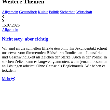
Weitere Themen
Allgemein
Gesundheit
Kultur
Politik
Sicherheit
Wirtschaft
15.07.2026
1
Allgemein
A
Nicht sexy, aber richtig
Wir sind an die schnellen Effekte gewöhnt. Im Sekundentakt schreit
„
uns etwas vom flimmernden Bildschirm förmlich an – Lautstärke
d
und Geschwindigkeit als Zeichen der Stärke. Auch in der Politik. In
w
solchen Zeiten kann es langweilig anmuten, wenn jemand besonnen
K
an Lösungen arbeitet. Ohne Getöse als Begleitmusik. Wir haben es
w
trotzdem...
Mehr