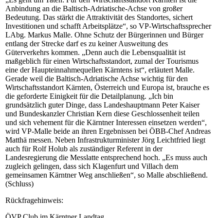
Anbindung an die Baltisch-Adriatische-Achse von großer
Bedeutung. Das stärkt die Attraktivität des Standortes, sichert
Investitionen und schafft Arbeitsplätze“, so VP-Wirtschaftssprecher
LAbg. Markus Malle. Ohne Schutz der Bürgerinnen und Bürger
entlang der Strecke darf es zu keiner Ausweitung des
Güterverkehrs kommen. „Denn auch die Lebensqualität ist
maßgeblich für einen Wirtschaftsstandort, zumal der Tourismus
eine der Haupteinnahmequellen Kärntens ist“, erläutert Malle.
Gerade weil die Baltisch-Adriatische Achse wichtig für den
Wirtschaftsstandort Kärnten, Österreich und Europa ist, brauche es
die geforderte Einigkeit für die Detailplanung. „Ich bin
grundsätzlich guter Dinge, dass Landeshauptmann Peter Kaiser
und Bundeskanzler Christian Kern diese Geschlossenheit teilen
und sich vehement für die Kärntner Interessen einsetzen werden“,
wird VP-Malle beide an ihren Ergebnissen bei ÖBB-Chef Andreas
Matthä messen. Neben Infrastrukturminister Jörg Leichtfried liegt
auch für Rolf Holub als zuständiger Referent in der
Landesregierung die Messlatte entsprechend hoch. „Es muss auch
zugleich gelingen, dass sich Klagenfurt und Villach dem
gemeinsamen Kärntner Weg anschließen“, so Malle abschließend.
(Schluss)
Rückfragehinweis:
ÖVP Club im Kärntner Landtag