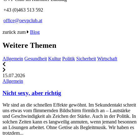
+43 (0)463 513 592
office@oevpclub.at
zurück zum
Blog
Weitere Themen
Allgemein
Gesundheit
Kultur
Politik
Sicherheit
Wirtschaft
15.07.2026
1
Allgemein
A
Nicht sexy, aber richtig
Wir sind an die schnellen Effekte gewöhnt. Im Sekundentakt schreit
„
uns etwas vom flimmernden Bildschirm förmlich an – Lautstärke
d
und Geschwindigkeit als Zeichen der Stärke. Auch in der Politik. In
w
solchen Zeiten kann es langweilig anmuten, wenn jemand besonnen
K
an Lösungen arbeitet. Ohne Getöse als Begleitmusik. Wir haben es
w
trotzdem...