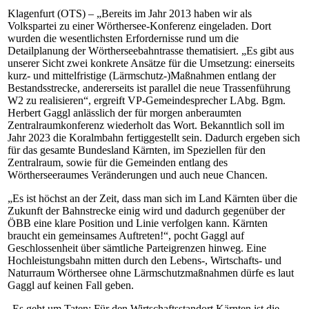
Klagenfurt (OTS) – „Bereits im Jahr 2013 haben wir als
Volkspartei zu einer Wörthersee-Konferenz eingeladen. Dort
wurden die wesentlichsten Erfordernisse rund um die
Detailplanung der Wörtherseebahntrasse thematisiert. „Es gibt aus
unserer Sicht zwei konkrete Ansätze für die Umsetzung: einerseits
kurz- und mittelfristige (Lärmschutz-)Maßnahmen entlang der
Bestandsstrecke, andererseits ist parallel die neue Trassenführung
W2 zu realisieren“, ergreift VP-Gemeindesprecher LAbg. Bgm.
Herbert Gaggl anlässlich der für morgen anberaumten
Zentralraumkonferenz wiederholt das Wort. Bekanntlich soll im
Jahr 2023 die Koralmbahn fertiggestellt sein. Dadurch ergeben sich
für das gesamte Bundesland Kärnten, im Speziellen für den
Zentralraum, sowie für die Gemeinden entlang des
Wörtherseeraumes Veränderungen und auch neue Chancen.
„Es ist höchst an der Zeit, dass man sich im Land Kärnten über die
Zukunft der Bahnstrecke einig wird und dadurch gegenüber der
ÖBB eine klare Position und Linie verfolgen kann. Kärnten
braucht ein gemeinsames Auftreten!“, pocht Gaggl auf
Geschlossenheit über sämtliche Parteigrenzen hinweg. Eine
Hochleistungsbahn mitten durch den Lebens-, Wirtschafts- und
Naturraum Wörthersee ohne Lärmschutzmaßnahmen dürfe es laut
Gaggl auf keinen Fall geben.
„Es geht um Taten: Für den Wirtschaftsstandort Kärnten ist die