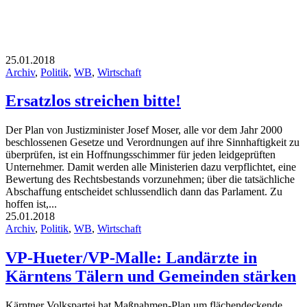
25.01.2018
Archiv
,
Politik
,
WB
,
Wirtschaft
Ersatzlos streichen bitte!
Der Plan von Justizminister Josef Moser, alle vor dem Jahr 2000
beschlossenen Gesetze und Verordnungen auf ihre Sinnhaftigkeit zu
überprüfen, ist ein Hoffnungsschimmer für jeden leidgeprüften
Unternehmer. Damit werden alle Ministerien dazu verpflichtet, eine
Bewertung des Rechtsbestands vorzunehmen; über die tatsächliche
Abschaffung entscheidet schlussendlich dann das Parlament. Zu
hoffen ist,...
25.01.2018
Archiv
,
Politik
,
WB
,
Wirtschaft
VP-Hueter/VP-Malle: Landärzte in
Kärntens Tälern und Gemeinden stärken
Kärntner Volkspartei hat Maßnahmen-Plan um flächendeckende