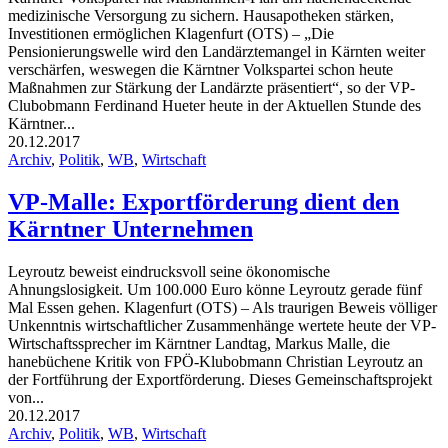
medizinische Versorgung zu sichern. Hausapotheken stärken,
Investitionen ermöglichen Klagenfurt (OTS) – „Die
Pensionierungswelle wird den Landärztemangel in Kärnten weiter
verschärfen, weswegen die Kärntner Volkspartei schon heute
Maßnahmen zur Stärkung der Landärzte präsentiert“, so der VP-
Clubobmann Ferdinand Hueter heute in der Aktuellen Stunde des
Kärntner...
20.12.2017
Archiv
,
Politik
,
WB
,
Wirtschaft
VP-Malle: Exportförderung dient den
Kärntner Unternehmen
Leyroutz beweist eindrucksvoll seine ökonomische
Ahnungslosigkeit. Um 100.000 Euro könne Leyroutz gerade fünf
Mal Essen gehen. Klagenfurt (OTS) – Als traurigen Beweis völliger
Unkenntnis wirtschaftlicher Zusammenhänge wertete heute der VP-
Wirtschaftssprecher im Kärntner Landtag, Markus Malle, die
hanebüchene Kritik von FPÖ-Klubobmann Christian Leyroutz an
der Fortführung der Exportförderung. Dieses Gemeinschaftsprojekt
von...
20.12.2017
Archiv
,
Politik
,
WB
,
Wirtschaft