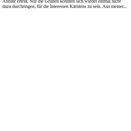
Abfuhr erteilt. Nur die Grünen konnten sich wieder einmal nicht
dazu durchringen, für die Interessen Kärntens zu sein. Aus meiner...