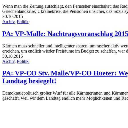
Wenn man die Zeitung aufschlägt, den Fernseher einschaltet, das Radi
Griechenlandkrise, Ukrainekrise, die Pensionen unsicher, das Sozials
30.10.2015
Archiv
,
Politik
PA: VP-Malle: Nachtragsvoranschlag 2015
Kärnten muss schneller und intelligenter sparen, um rascher aktiv 
erreichen, um endlich wieder Freiräume im Budget zu schaffen, war di
30.10.2015
Archiv
,
Politik
PA: VP-CO Stv. Malle/VP-CO Hueter: Weg
Landtag besiegelt!
Demokratiepolitisch großer Wurf für alle Kärntnerinnen und Kärntne
geschafft, weil wir dem Landtag endlich mehr Möglichkeiten und Rech