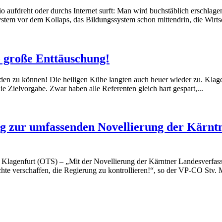
o aufdreht oder durchs Internet surft: Man wird buchstäblich erschlagen
ystem vor dem Kollaps, das Bildungssystem schon mittendrin, die Wirts
 große Enttäuschung!
werden zu können! Die heiligen Kühe langten auch heuer wieder zu. Kl
e Zielvorgabe. Zwar haben alle Referenten gleich hart gespart,...
 zur umfassenden Novellierung der Kärntn
r Klagenfurt (OTS) – „Mit der Novellierung der Kärntner Landesverfas
te verschaffen, die Regierung zu kontrollieren!“, so der VP-CO Stv. 