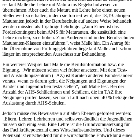
sei laut Malle die Lehre mit Matura ins Regelschulwesen zu
übernehmen. Aber auch die Matura mit Lehre habe einen neuen
Stellenwert zu erhalten, indem sie forciert wird, die 18,19-jährigen
Maturanten jedoch in der Berufsschule auf andere Weise behandelt
werden müssten als 15jährige Lehrlinge. „Zum Einen ist das
Förderkontingent beim AMS für Maturanten, die zusätzlich eine
Lehre machen, zu erhöhen. Zum Anderen sind in den Berufsschulen
Maturanten-Klassen einzuführen“, weist Malle hin. Ein Antrag für
die Übernahme von Prüfungsgebühren liege laut Malle auch schon
länger im entsprechenden Ausschuss zur Behandlung.
Ein weiterer Weg sei laut Malle die Berufsinformation bzw. die
Eignung. „Wir müssen schon viel früher ansetzen. Mit dem Test-
und Ausbildungszentrum (TAZ) ist Kärnten anderen Bundesländern
voraus, wenn es darum geht, die Neigungen und Eignungen der
Kinder und Jugendlichen festzustellen“, hält Malle fest. Bei der
Anzahl der AHS-Schülerinnen und Schülern, die im TAZ ihre
Neigungen prüfen lassen, sei noch Luft nach oben. 40 % betrage die
Auslastung durch AHS-Schulen.
Jedoch müsse das Bewusstsein auf allen Ebenen gefördert werden:
„Eltern, Lehrer, Lehrherren und selbstverständlich die Jugendlichen
müssen sich einig sein. Eine Lehre ist die Grundvoraussetzung für
das Fachkräftepotenzial eines Wirtschaftsstandortes. Und dieses
Potenzial ist entscheidend für die wirtschaftliche Entwicklung eines