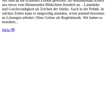
Wir sind an die schnellen Effekte gewöhnt. Im Sekundentakt schreit
„
uns etwas vom flimmernden Bildschirm förmlich an – Lautstärke
d
und Geschwindigkeit als Zeichen der Stärke. Auch in der Politik. In
w
solchen Zeiten kann es langweilig anmuten, wenn jemand besonnen
K
an Lösungen arbeitet. Ohne Getöse als Begleitmusik. Wir haben es
w
trotzdem...
Mehr