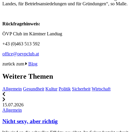
Landes, für Betriebsansiedelungen und für Gründungen“, so Malle.
Rückfragehinweis:
ÖVP Club im Kärntner Landtag
+43 (0)463 513 592
office@oevpclub.at
zurück zum
Blog
Weitere Themen
Allgemein
Gesundheit
Kultur
Politik
Sicherheit
Wirtschaft
15.07.2026
1
Allgemein
A
Nicht sexy, aber richtig