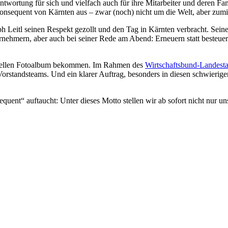
ntwortung für sich und vielfach auch für ihre Mitarbeiter und deren Fa
 konsequent von Kärnten aus – zwar (noch) nicht um die Welt, aber zum
h Leitl seinen Respekt gezollt und den Tag in Kärnten verbracht. Sein
hmern, aber auch bei seiner Rede am Abend: Erneuern statt besteuern
irtuellen Fotoalbum bekommen. Im Rahmen des
Wirtschaftsbund-Landest
rstandsteams. Und ein klarer Auftrag, besonders in diesen schwierig
equent“ auftaucht: Unter dieses Motto stellen wir ab sofort nicht nur 