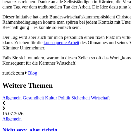
herauszustreichen. Danke an alle Selbstständigen in Kärnten, die Vera
einen Tag vor dem traditionellen Tag der Arbeit. Die Idee dazu ging
Dieser Initiative hat auch Bundeswirtschaftskammerpräsident Christop
Rahmenbedingungen konnte man spüren bei jedem Kontakt mit Unterne
Beschäftigung – es könnte so einfach sein.
Der Tag wird aber auch für mich persönlich einen fixen Platz im v
klares Zeichen für die
konsequente Arbeit
des Obmannes und seines Vo
Kärntner Unternehmer.
Falls Sie sich wundern, warum in diesen Zeilen so oft das Wort „kons
Konsequent für die Kärntner Wirtschaft!
zurück zum
Blog
Weitere Themen
Allgemein
Gesundheit
Kultur
Politik
Sicherheit
Wirtschaft
15.07.2026
Allgemein
Nicht sexy, aber richtig