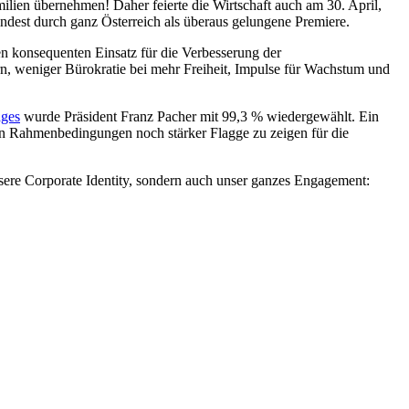
milien übernehmen! Daher feierte die Wirtschaft auch am 30. April,
indest durch ganz Österreich als überaus gelungene Premiere.
en konsequenten Einsatz für die Verbesserung der
, weniger Bürokratie bei mehr Freiheit, Impulse für Wachstum und
ages
wurde Präsident Franz Pacher mit 99,3 % wiedergewählt. Ein
en Rahmenbedingungen noch stärker Flagge zu zeigen für die
unsere Corporate Identity, sondern auch unser ganzes Engagement:
1
A