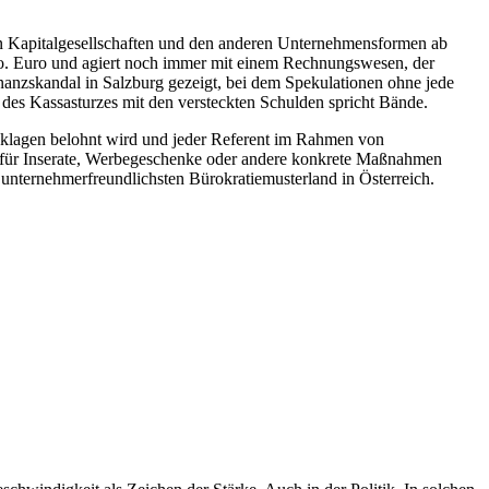
len Kapitalgesellschaften und den anderen Unternehmensformen ab
o. Euro und agiert noch immer mit einem Rechnungswesen, der
inanzskandal in Salzburg gezeigt, bei dem Spekulationen ohne jede
g des Kassasturzes mit den versteckten Schulden spricht Bände.
cklagen belohnt wird und jeder Referent im Rahmen von
l für Inserate, Werbegeschenke oder andere konkrete Maßnahmen
nternehmerfreundlichsten Bürokratiemusterland in Österreich.
1
A