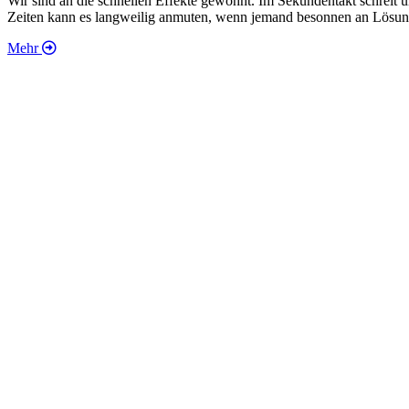
Wir sind an die schnellen Effekte gewöhnt. Im Sekundentakt schreit 
Zeiten kann es langweilig anmuten, wenn jemand besonnen an Lösunge
Mehr