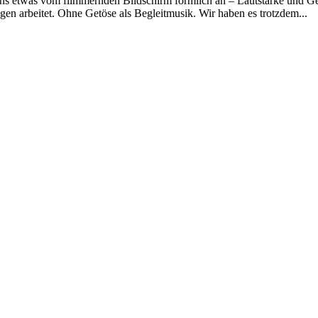
uns etwas vom flimmernden Bildschirm förmlich an – Lautstärke und Ges
n arbeitet. Ohne Getöse als Begleitmusik. Wir haben es trotzdem...